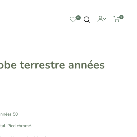
0
0
lobe terrestre années
années 50
tal. Pied chromé.