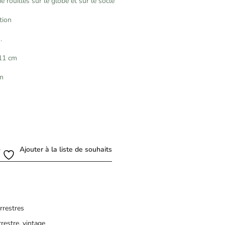
rouilles sur le globe et sur le socle
tion
.
 11 cm
cm
Ajouter à la liste de souhaits
rrestres
rrestre
,
vintage