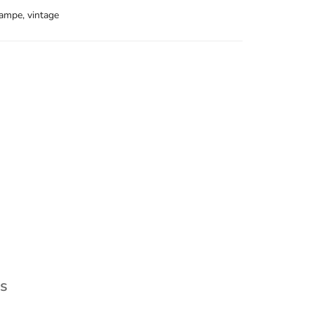
lampe
,
vintage
s