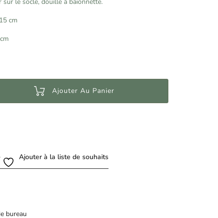
 sur le socle, douille à baïonnette.
 15 cm
 cm
Ajouter Au Panier
Ajouter à la liste de souhaits
e bureau