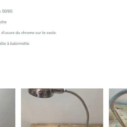
 50/60.
uche
s d’usure du chrome sur le socle.
ille à baïonnette.