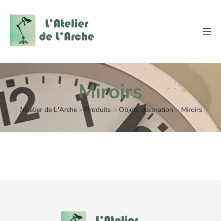
Miroirs
l'Atelier de L'Arche
>
Produits
>
Objets décoration
>
Miroirs