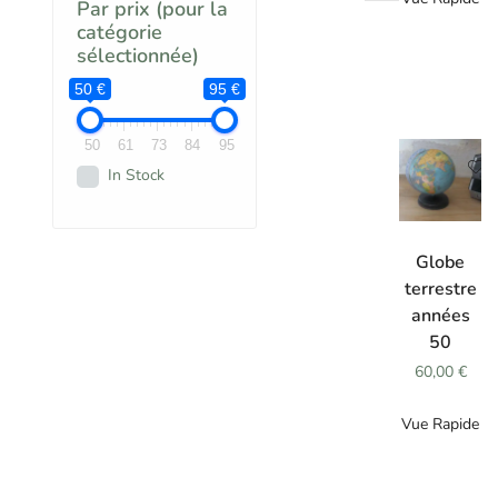
Par prix (pour la
Objets
Décoration
(23)
catégorie
sélectionnée)
50 €
95 €
50
61
73
84
95
In Stock
AJOUTER
AU
Globe
PANIER
terrestre
années
50
60,00
€
Vue Rapide