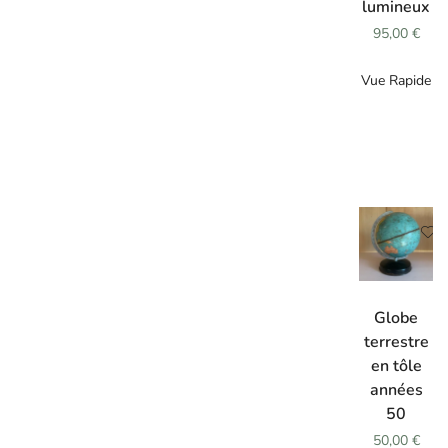
lumineux
95,00
€
Vue Rapide
AJOUTER
AU
Globe
PANIER
terrestre
en tôle
années
50
50,00
€