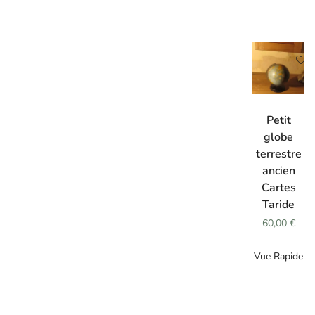
AJOUTER
AU
Petit
PANIER
globe
terrestre
ancien
Cartes
Taride
60,00
€
Vue Rapide