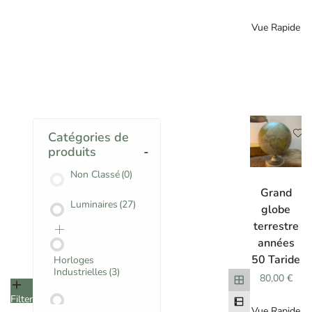
Vue Rapide
Catégories de
produits
-
Non Classé
(0)
AJOUTER
AU
Grand
PANIER
Luminaires
(27)
globe
terrestre
années
50 Taride
Horloges
Industrielles
(3)
80,00
€
Filter
Vue Rapide